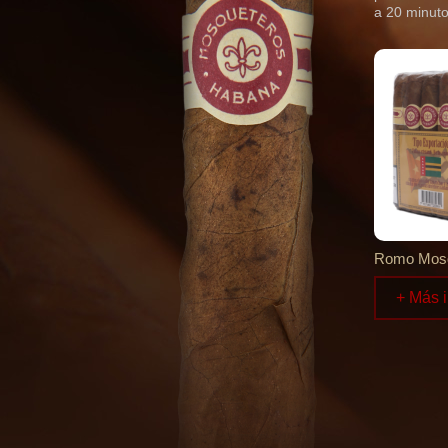
a 20 minuto
Romo Mosq
+ Más 