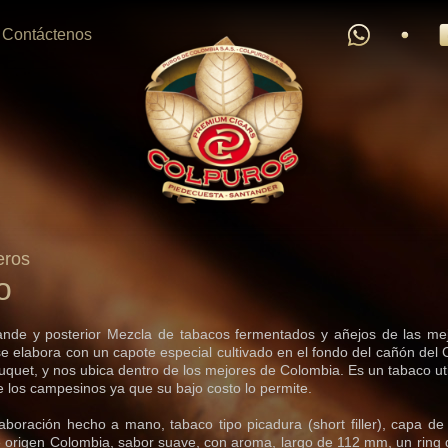
Contáctenos
eros
o
ande y posterior Mezcla de tabacos fermentados y añejos de las me
se elabora con un capote especial cultivado en el fondo del cañón del 
quet, y nos ubica dentro de los mejores de Colombia. Es un tabaco util
los campesinos ya que su bajo costo lo permite.
boración hecho a mano, tabaco tipo picadura (short filler), capa d
 origen Colombia, sabor suave, con aroma, largo de 112 mm, un ring 