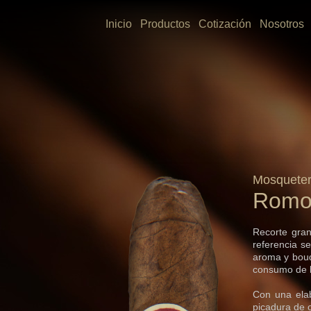
Inicio
Productos
Cotización
Nosotros
Mosquete
Romo 
Recorte gran
referencia s
aroma y bouq
consumo de l
Con una elab
picadura de 