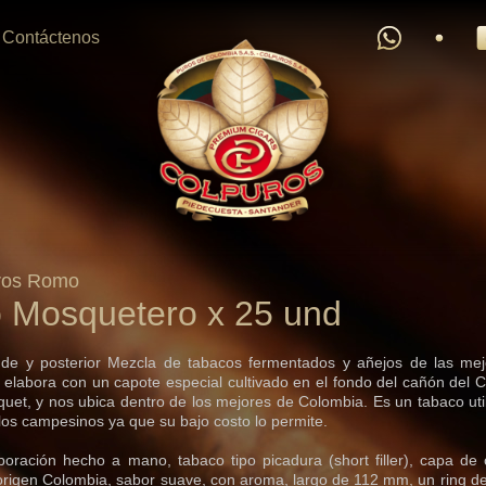
Contáctenos
ros Romo
Mosquetero x 25 und
de y posterior Mezcla de tabacos fermentados y añejos de las mej
e elabora con un capote especial cultivado en el fondo del cañón del 
uet, y nos ubica dentro de los mejores de Colombia. Es un tabaco util
os campesinos ya que su bajo costo lo permite.
oración hecho a mano, tabaco tipo picadura (short filler), capa de
origen Colombia, sabor suave, con aroma, largo de 112 mm, un ring de