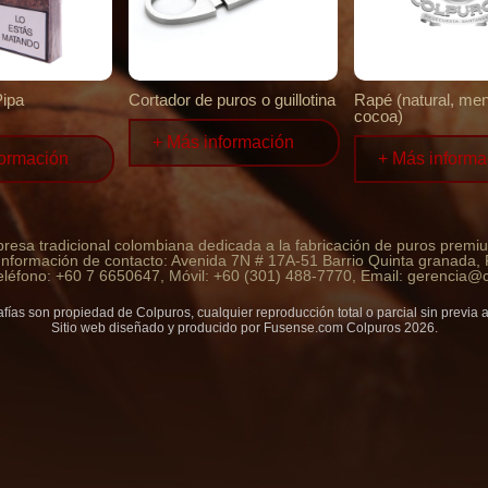
Pipa
Cortador de puros o guillotina
Rapé (natural, men
cocoa)
+ Más información
formación
+ Más informa
esa tradicional colombiana dedicada a la fabricación de puros premi
nformación de contacto: Avenida 7N # 17A-51 Barrio Quinta granada,
eléfono: +60 7 6650647, Móvil: +60 (301) 488-7770, Email: gerencia@
afías son propiedad de Colpuros, cualquier reproducción total o parcial sin previa 
Sitio web diseñado y producido por
Fusense.com
Colpuros 2026.