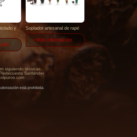
tolado y
Soplador artesanal de rapé
+ Más información
ción
um siguiendo técnicas
 Piedecuesta Santander
colpuros.com
autorización está prohibida.