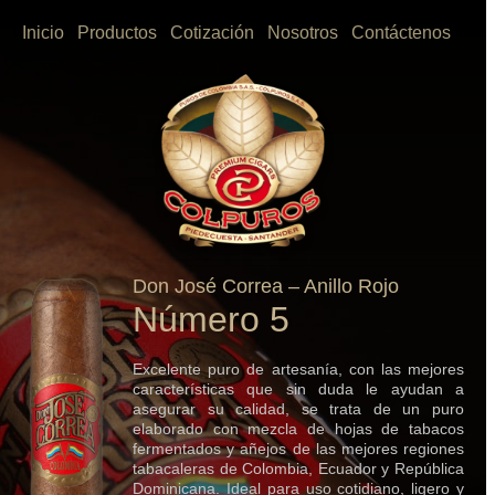
Inicio
Productos
Cotización
Nosotros
Contáctenos
Don José Correa – Anillo Rojo
Número 5
Excelente puro de artesanía, con las mejores
características que sin duda le ayudan a
asegurar su calidad, se trata de un puro
elaborado con mezcla de hojas de tabacos
fermentados y añejos de las mejores regiones
tabacaleras de Colombia, Ecuador y República
Dominicana. Ideal para uso cotidiano, ligero y